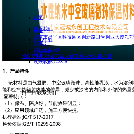
首页
关于我们
地址：
北京市昌平区科技园区创新路11号创业大厦717
产品中心
电话：
13911632391
工程案例
网址：
版权所有©
北京冠诚永创工程技术有限公司
www.bjgcyc.com
联系我们
1、产品特性
该材料是由气凝胶、中空玻璃微珠、高性能乳液，水为溶剂等
能和空气热辐射热能的传导，减少被涂物的内部和外部的热量
扫一扫 联系我们
显著特点
：
（1）保温、隔热好，节能效果明显；
（2）应用领域广泛，施工方便快捷。
执行标准:JG/T 517-2017
检验依据:GB/T 10295-2008